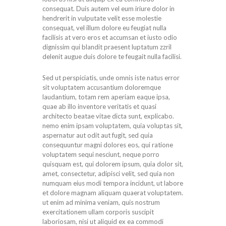
consequat. Duis autem vel eum iriure dolor in
hendrerit in vulputate velit esse molestie
consequat, vel illum dolore eu feugiat nulla
facilisis at vero eros et accumsan et iusto odio
dignissim qui blandit praesent luptatum zzril
delenit augue duis dolore te feugait nulla facilisi.
Sed ut perspiciatis, unde omnis iste natus error
sit voluptatem accusantium doloremque
laudantium, totam rem aperiam eaque ipsa,
quae ab illo inventore veritatis et quasi
architecto beatae vitae dicta sunt, explicabo.
nemo enim ipsam voluptatem, quia voluptas sit,
aspernatur aut odit aut fugit, sed quia
consequuntur magni dolores eos, qui ratione
voluptatem sequi nesciunt, neque porro
quisquam est, qui dolorem ipsum, quia dolor sit,
amet, consectetur, adipisci velit, sed quia non
numquam eius modi tempora incidunt, ut labore
et dolore magnam aliquam quaerat voluptatem.
ut enim ad minima veniam, quis nostrum
exercitationem ullam corporis suscipit
laboriosam, nisi ut aliquid ex ea commodi