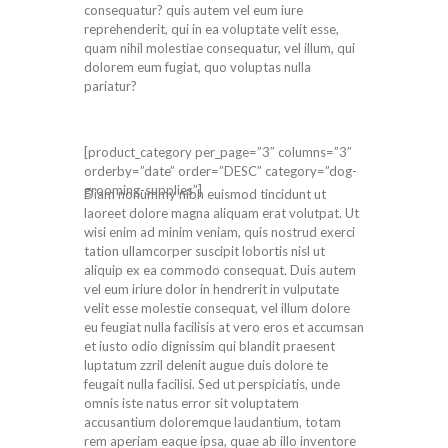
consequatur? quis autem vel eum iure
reprehenderit, qui in ea voluptate velit esse,
quam nihil molestiae consequatur, vel illum, qui
dolorem eum fugiat, quo voluptas nulla
pariatur?
[product_category per_page=”3″ columns=”3″
orderby=”date” order=”DESC” category=”dog-
grooming-supplies”]
Diam nonummy nibh euismod tincidunt ut
laoreet dolore magna aliquam erat volutpat. Ut
wisi enim ad minim veniam, quis nostrud exerci
tation ullamcorper suscipit lobortis nisl ut
aliquip ex ea commodo consequat. Duis autem
vel eum iriure dolor in hendrerit in vulputate
velit esse molestie consequat, vel illum dolore
eu feugiat nulla facilisis at vero eros et accumsan
et iusto odio dignissim qui blandit praesent
luptatum zzril delenit augue duis dolore te
feugait nulla facilisi. Sed ut perspiciatis, unde
omnis iste natus error sit voluptatem
accusantium doloremque laudantium, totam
rem aperiam eaque ipsa, quae ab illo inventore